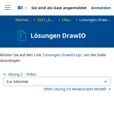
Zum Hauptinhalt
Sie sind als Gast angemeldet
Anmelden
Website-Übersicht
Startseite
SS21_DMA
Übung
Lösungen DrawIO
Lösungen DrawIO
Abschlussbedingungen
Klicken Sie auf den Link '
Lösungen DrawIO.zip
', um die Datei
anzuzeigen.
← Übung 2 - Video
Zur Aktivität
DMA Übung 03 Relationales Modell →