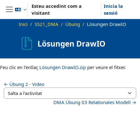
Ves al contingut principal
Esteu accedint com a
Inicia la
visitant
sessió
Panell lateral
Inici
SS21_DMA
Übung
Lösungen DrawIO
Lösungen DrawIO
Requisits de compleció
Feu clic en l'enllaç
Lösungen DrawIO.zip
per veure el fitxer.
← Übung 2 - Video
Salta a l'activitat
DMA Übung 03 Relationales Modell →