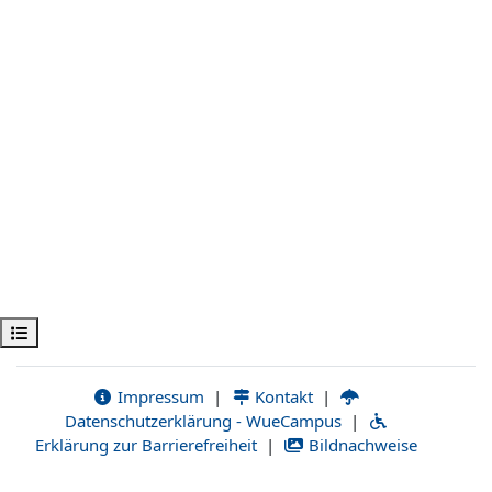
Obre l'índex del curs
Impressum
|
Kontakt
|
Datenschutzerklärung - WueCampus
|
Erklärung zur Barrierefreiheit
|
Bildnachweise