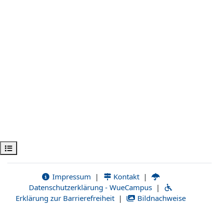
Obre l'índex del curs
Impressum
|
Kontakt
|
Datenschutzerklärung - WueCampus
|
Erklärung zur Barrierefreiheit
|
Bildnachweise