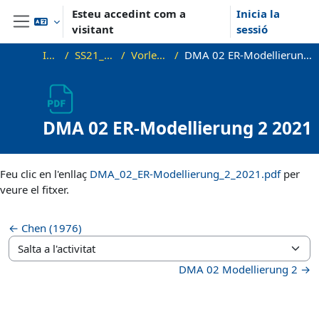
Ves al contingut principal
Esteu accedint com a
Inicia la
visitant
sessió
Panell lateral
Inici
SS21_DMA
Vorlesung
DMA 02 ER-Modellierung 2 2021
DMA 02 ER-Modellierung 2 2021
Requisits de compleció
Feu clic en l'enllaç
DMA_02_ER-Modellierung_2_2021.pdf
per
veure el fitxer.
← Chen (1976)
Salta a l'activitat
DMA 02 Modellierung 2 →