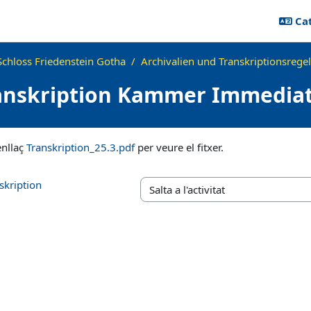
Cat
chloss Friedenstein Gotha
Archivalien und Transkriptionsrege
anskription Kammer Immediat
eció
'enllaç
Transkription_25.3.pdf
per veure el fitxer.
skription
Salta a l'activitat