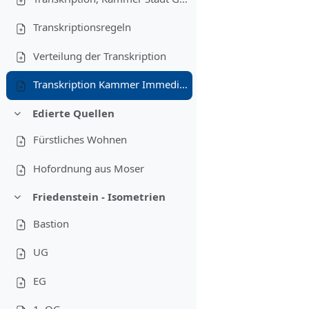
Transkriptionsregeln
Verteilung der Transkription
Transkription Kammer Immediate 1278
Edierte Quellen
Redueix
Fürstliches Wohnen
Hofordnung aus Moser
Friedenstein - Isometrien
Redueix
Bastion
UG
EG