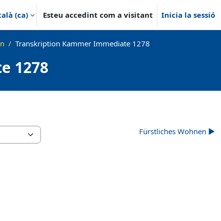
alà ‎(ca)‎
Esteu accedint com a visitant
Inicia la sessió
ln
Transkription Kammer Immediate 1278
e 1278
Fürstliches Wohnen ▶︎