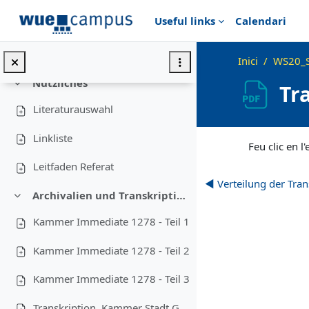
Ves al contingut principal
Useful links
Calendari
Blockseminar 8. April 2021
Blockseminar 9. April 2021
Inici
WS20_S
Nützliches
Tr
Redueix
Literaturauswahl
Requisits de compl
Linkliste
Feu clic en l
Leitfaden Referat
◀︎ Verteilung der Tran
Archivalien und Transkriptionsregeln
Redueix
Kammer Immediate 1278 - Teil 1
Kammer Immediate 1278 - Teil 2
Kammer Immediate 1278 - Teil 3
Transkription, Kammer Stadt Gotha 471