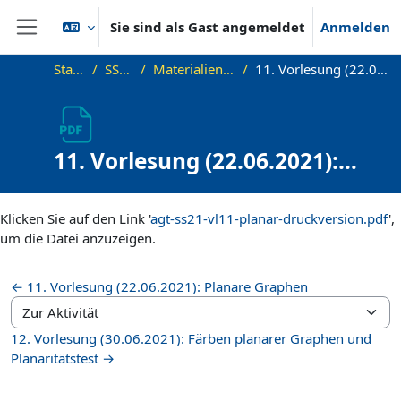
Zum Hauptinhalt
Sie sind als Gast angemeldet
Anmelden
Website-Übersicht
Startseite
SS21_AGT
Materialien zur Vorlesung
11. Vorlesung (22.06.2021): Druckversion
11. Vorlesung (22.06.2021):
Druckversion
Abschlussbedingungen
Klicken Sie auf den Link '
agt-ss21-vl11-planar-druckversion.pdf
',
um die Datei anzuzeigen.
← 11. Vorlesung (22.06.2021): Planare Graphen
Zur Aktivität
12. Vorlesung (30.06.2021): Färben planarer Graphen und
Planaritätstest →