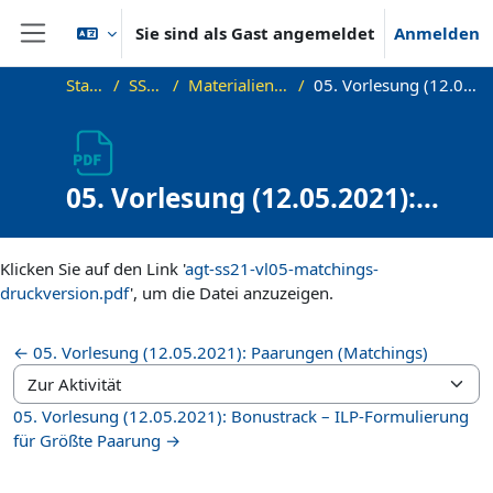
Zum Hauptinhalt
Sie sind als Gast angemeldet
Anmelden
Website-Übersicht
Startseite
SS21_AGT
Materialien zur Vorlesung
05. Vorlesung (12.05.2021): Druckversion
05. Vorlesung (12.05.2021):
Druckversion
Abschlussbedingungen
Klicken Sie auf den Link '
agt-ss21-vl05-matchings-
druckversion.pdf
', um die Datei anzuzeigen.
← 05. Vorlesung (12.05.2021): Paarungen (Matchings)
Zur Aktivität
05. Vorlesung (12.05.2021): Bonustrack – ILP-Formulierung
für Größte Paarung →