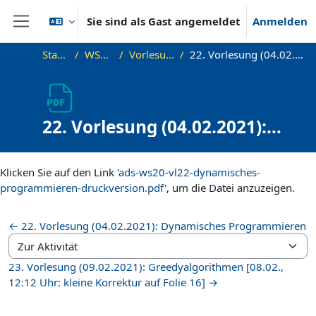
Zum Hauptinhalt
Sie sind als Gast angemeldet
Anmelden
Website-Übersicht
Startseite
WS20_ADS
Vorlesungsfolien
22. Vorlesung (04.02.2021): Druckversion
22. Vorlesung (04.02.2021):
Druckversion
Abschlussbedingungen
Klicken Sie auf den Link '
ads-ws20-vl22-dynamisches-
programmieren-druckversion.pdf
', um die Datei anzuzeigen.
← 22. Vorlesung (04.02.2021): Dynamisches Programmieren
Zur Aktivität
23. Vorlesung (09.02.2021): Greedyalgorithmen [08.02.,
12:12 Uhr: kleine Korrektur auf Folie 16] →