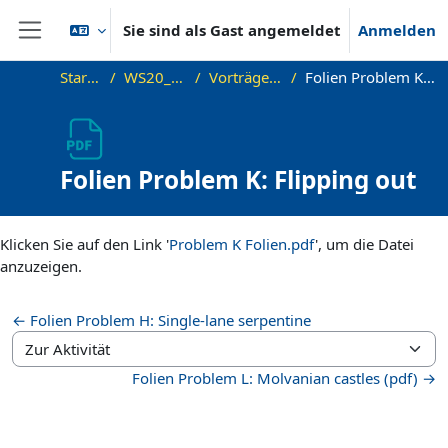
Zum Hauptinhalt
Sie sind als Gast angemeldet
Anmelden
Website-Übersicht
Startseite
WS20_Sem_PC
Vorträge / Videos
Folien Problem K: Flipping out
Folien Problem K: Flipping out
Abschlussbedingungen
Klicken Sie auf den Link '
Problem K Folien.pdf
', um die Datei
anzuzeigen.
← Folien Problem H: Single-lane serpentine
Zur Aktivität
Folien Problem L: Molvanian castles (pdf) →