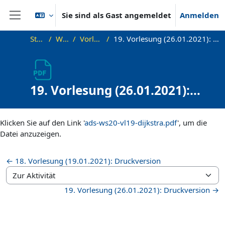
Zum Hauptinhalt
Sie sind als Gast angemeldet
Anmelden
Website-Übersicht
Startseite
WS20_ADS
Vorlesungsfolien
19. Vorlesung (26.01.2021): Kürzeste Wege und Dijkstras Algorithmus
19. Vorlesung (26.01.2021):
Kürzeste Wege und Dijkstras
Abschlussbedingungen
Algorithmus
Klicken Sie auf den Link '
ads-ws20-vl19-dijkstra.pdf
', um die
Datei anzuzeigen.
← 18. Vorlesung (19.01.2021): Druckversion
Zur Aktivität
19. Vorlesung (26.01.2021): Druckversion →