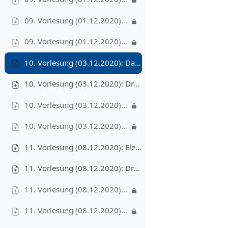
09. Vorlesung (01.12.2020): Video III – RadixSort, 7'
09. Vorlesung (01.12.2020): Video IV – BucketSort, 14'
10. Vorlesung (03.12.2020): Das Auswahlproblem
10. Vorlesung (03.12.2020): Druckversion
10. Vorlesung (03.12.2020): Video I – RandomizedSelect, 23'
10. Vorlesung (03.12.2020): Video II – deterministisches Select, 15'
11. Vorlesung (08.12.2020): Elementare Datenstrukturen
11. Vorlesung (08.12.2020): Druckversion
11. Vorlesung (08.12.2020): Video I – Abstrakter Datentyp: Dynamische Menge, 8'
11. Vorlesung (08.12.2020): Video II – Stapel + Schlange + Liste, 10'