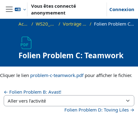
Passer au contenu principal
Vous êtes connecté
Connexion
anonymement
Panneau latéral
Accueil
WS20_Sem_PC
Vorträge / Videos
Folien Problem C: Teamwork
Folien Problem C: Teamwork
Conditions d’achèvement
Cliquer le lien
problem-c-teamwork.pdf
pour afficher le fichier.
← Folien Problem B: Avast!
Aller vers l’activité
Folien Problem D: Toving Liles →