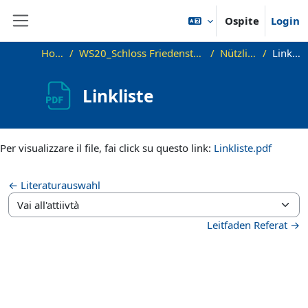
Vai al contenuto principale
Ospite
Login
Pannello laterale
Home
WS20_Schloss Friedenstein Gotha
Nützliches
Linkliste
Linkliste
Aggregazione dei criteri
Per visualizzare il file, fai click su questo link:
Linkliste.pdf
← Literaturauswahl
Vai all'attiivtà
Leitfaden Referat →