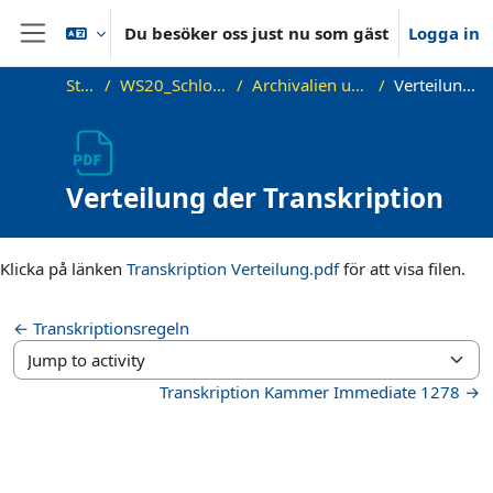
Gå direkt till huvudinnehåll
Du besöker oss just nu som gäst
Logga in
Sidopanel
Startsida
WS20_Schloss Friedenstein Gotha
Archivalien und Transkriptionsregeln
Verteilung der Transkription
Verteilung der Transkription
Slutförandvillkor
Klicka på länken
Transkription Verteilung.pdf
för att visa filen.
← Transkriptionsregeln
Jump to activity
Transkription Kammer Immediate 1278 →