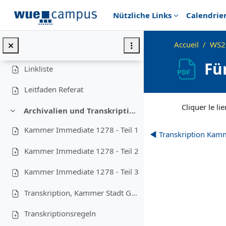
Passer au contenu principal
Blockseminar 9. April 2021
Nützliche Links
Calendrie
Nützliches
Replier
Accueil
WS20
Literaturauswahl
Fü
Linkliste
Leitfaden Referat
Conditions d’achè
Cliquer le li
Archivalien und Transkriptionsregeln
Replier
Kammer Immediate 1278 - Teil 1
◀︎ Transkription Ka
Kammer Immediate 1278 - Teil 2
Kammer Immediate 1278 - Teil 3
Transkription, Kammer Stadt Gotha 471
Transkriptionsregeln