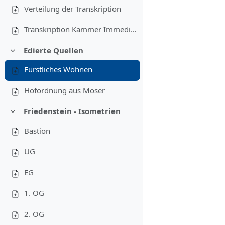
Verteilung der Transkription
Transkription Kammer Immediate 1278
Edierte Quellen
Replier
Fürstliches Wohnen
Hofordnung aus Moser
Friedenstein - Isometrien
Replier
Bastion
UG
EG
1. OG
2. OG