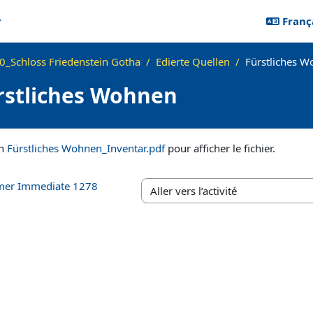
r
Françai
_Schloss Friedenstein Gotha
Edierte Quellen
Fürstliches 
rstliches Wohnen
vement
en
Fürstliches Wohnen_Inventar.pdf
pour afficher le fichier.
mmer Immediate 1278
Aller vers l’activité