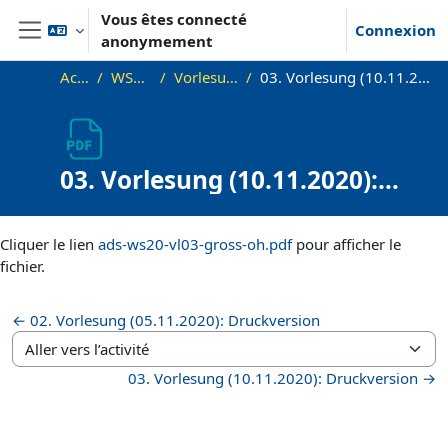
Passer au contenu principal
Vous êtes connecté
Connexion
anonymement
Panneau latéral
Accueil
WS20_ADS
Vorlesungsfolien
03. Vorlesung (10.11.2020): Laufzeitanalyse
03. Vorlesung (10.11.2020):
Laufzeitanalyse
Conditions d’achèvement
Cliquer le lien
ads-ws20-vl03-gross-oh.pdf
pour afficher le
fichier.
← 02. Vorlesung (05.11.2020): Druckversion
Aller vers l’activité
03. Vorlesung (10.11.2020): Druckversion →