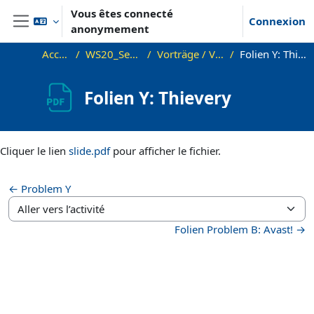
Passer au contenu principal
Vous êtes connecté
Connexion
anonymement
Panneau latéral
Accueil
WS20_Sem_PC
Vorträge / Videos
Folien Y: Thievery
Folien Y: Thievery
Conditions d’achèvement
Cliquer le lien
slide.pdf
pour afficher le fichier.
← Problem Y
Aller vers l’activité
Folien Problem B: Avast! →