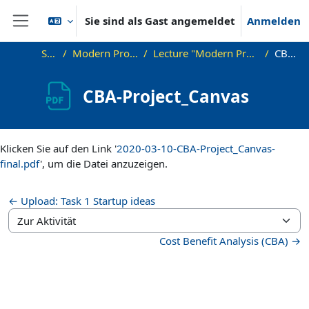
Zum Hauptinhalt
Sie sind als Gast angemeldet
Anmelden
Website-Übersicht
Startseite
Modern Project Management in ICT, HUST
Lecture "Modern Project Management in ICT", HUST, Hanoi, 2023
CBA-Project_Canvas
CBA-Project_Canvas
Abschlussbedingungen
Klicken Sie auf den Link '
2020-03-10-CBA-Project_Canvas-
final.pdf
', um die Datei anzuzeigen.
← Upload: Task 1 Startup ideas
Zur Aktivität
Cost Benefit Analysis (CBA) →