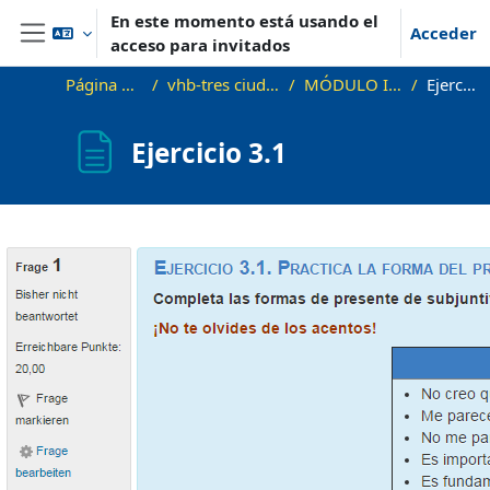
Salta al contenido principal
En este momento está usando el
Acceder
acceso para invitados
Panel lateral
Página Principal
vhb-tres ciudades demo
MÓDULO I. Bloque 2
Ejercicio 3.1
Ejercicio 3.1
Requisitos de finalización