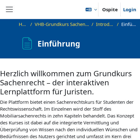
Vai al contenuto principale
Ospite
Login
Pannello laterale
Home
VHB-Grundkurs Sachenrecht - Demo
Introduzione
Einführung
Einführung
Aggregazione dei criteri
Herzlich willkommen zum Grundkurs
Sachenrecht – der interaktiven
Lernplattform für Juristen.
Die Plattform bietet einen Sachenrechtskurs für Studenten der
Rechtswissenschaft. Im Einzelnen wird der Stoff des
Mobiliarsachenrechts in zehn Kapiteln behandelt. Das Konzept
des Kurses ist dabei auf die integrierte Vermittlung und
Überprüfung von Wissen nach den individuellen Wünschen und
Bedürfnissen des Nutzers gerichtet und umfasst im Kern drei