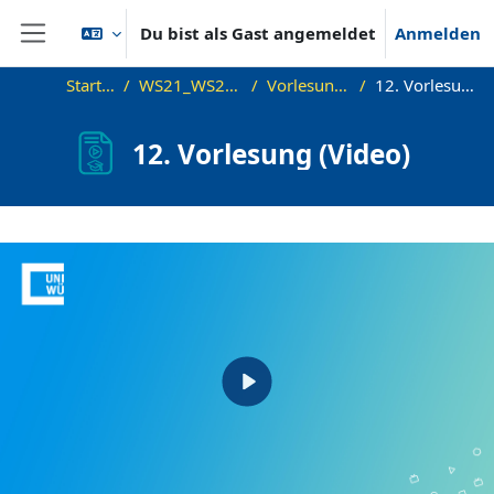
Zum Hauptinhalt
Du bist als Gast angemeldet
Anmelden
Website-Übersicht
Startseite
WS21_WS21_approx
Vorlesungsfolien
12. Vorlesung (Video)
12. Vorlesung (Video)
Abschlussbedingungen