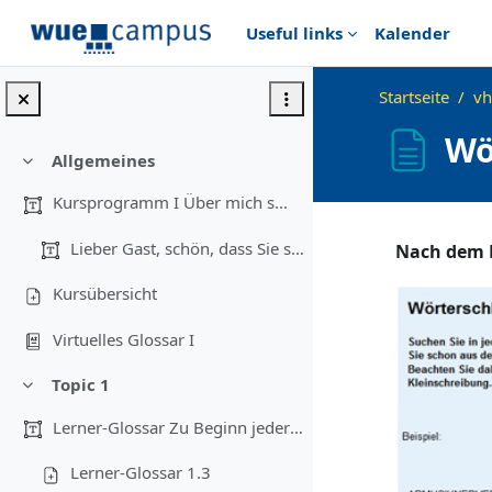
Zum Hauptinhalt
Useful links
Kalender
Startseite
vh
Wö
Allgemeines
Einklappen
Kursprogramm I Über mich s...
Abschlussbedingu
Lieber Gast, schön, dass Sie sich für uns...
Nach dem M
Kursübersicht
Virtuelles Glossar I
Topic 1
Einklappen
Lerner-Glossar Zu Beginn jeder Einheit gi...
Lerner-Glossar 1.3