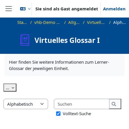
Zum Hauptinhalt
Sie sind als Gast angemeldet
Anmelden
Website-Übersicht
Startseite
vhb-Demo Wortschatz B1
Allgemeines
Virtuelles Glossar I
Alphabetisch
Virtuelles Glossar I
Abschlussbedingungen
Hier finden Sie weitere Informationen zum Lerner-
Glossar der jeweiligen Einheit.
Einträge exportieren
...
Suchen
Sie können das Glossar über das Suchfeld oder das Stichworta
Suche
Volltext-Suche