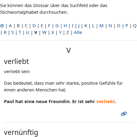
Sie können das Glossar über das Suchfeld oder das
Stichwortalphabet durchsuchen.
@
|
A
|
B
|
C
|
D
|
E
|
F
|
G
|
H
|
I
|
J
|
K
|
L
|
M
|
N
|
O
|
P
|
Q
|
R
|
S
|
T
|
U
|
V
|
W
|
X
|
Y
|
Z
|
Alle
V
verliebt
verliebt sein
Das bedeutet, dass man sehr starke, positive Gefühle für
einen anderen Menschen hat.
Paul hat eine neue Freundin. Er ist sehr
verliebt
.
vernünftig