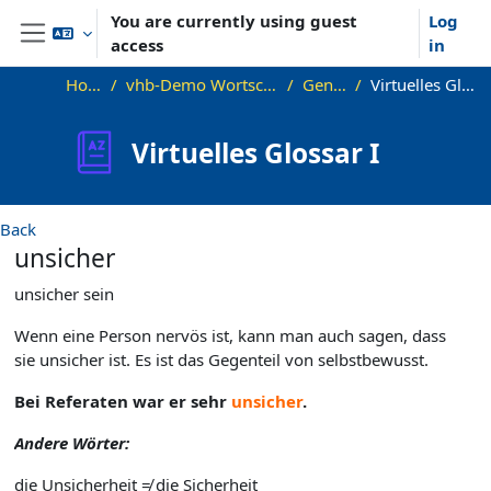
Skip to main content
You are currently using guest
Log
access
in
Side panel
Home
vhb-Demo Wortschatz B1
General
Virtuelles Glossar I
Virtuelles Glossar I
Back
unsicher
unsicher sein
Wenn eine Person nervös ist, kann man auch sagen, dass
sie unsicher ist. Es ist das Gegenteil von selbstbewusst.
Bei Referaten war er sehr
unsicher
.
Andere Wörter:
die Unsicherheit ≠ die Sicherheit