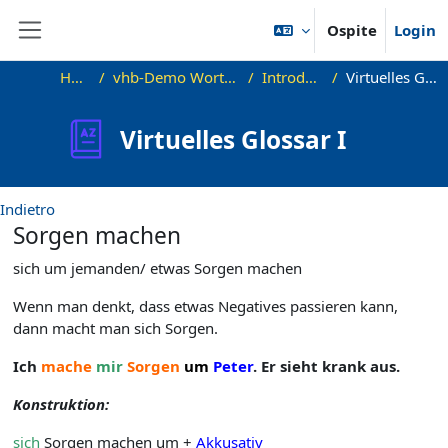
Vai al contenuto principale
Ospite
Login
Pannello laterale
Home
vhb-Demo Wortschatz B1
Introduzione
Virtuelles Glossar I
Virtuelles Glossar I
Indietro
Sorgen machen
sich um jemanden/ etwas Sorgen machen
Wenn man denkt, dass etwas Negatives passieren kann,
dann macht man sich Sorgen.
Ich
mache
mir
Sorgen
um
Peter
. Er sieht krank aus.
Konstruktion:
sich
Sorgen machen um +
Akkusativ