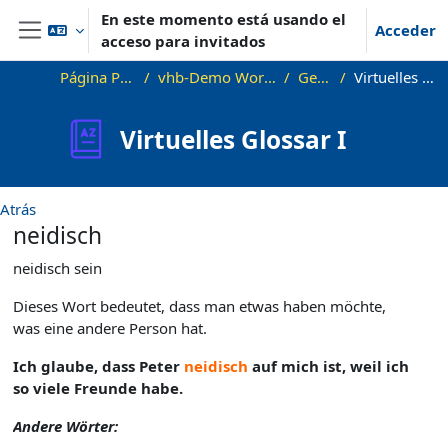
Salta al contenido principal
En este momento está usando el
Acceder
acceso para invitados
Panel lateral
Página Principal
vhb-Demo Wortschatz B1
General
Virtuelles Glossar I
Virtuelles Glossar I
Atrás
neidisch
neidisch sein
Dieses Wort bedeutet, dass man etwas haben möchte,
was eine andere Person hat.
Ich glaube, dass Peter
neidisch
auf mich ist, weil ich
so viele Freunde habe.
Andere Wörter: