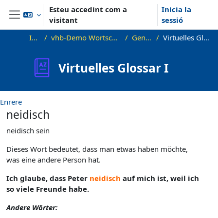
Ves al contingut principal
Esteu accedint com a
Inicia la
visitant
sessió
Panell lateral
Inici
vhb-Demo Wortschatz B1
General
Virtuelles Glossar I
Virtuelles Glossar I
Enrere
neidisch
neidisch sein
Dieses Wort bedeutet, dass man etwas haben möchte,
was eine andere Person hat.
Ich glaube, dass Peter
neidisch
auf mich ist, weil ich
so viele Freunde habe.
Andere Wörter: