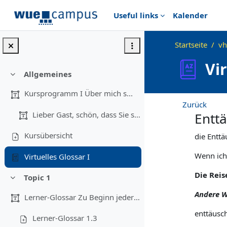
Zum Hauptinhalt
Useful links
Kalender
Startseite
vh
Vir
Allgemeines
Einklappen
Kursprogramm I Über mich s...
Zurück
Lieber Gast, schön, dass Sie sich für uns...
Entt
Kursübersicht
die Entt
Wenn ich 
Virtuelles Glossar I
Die Rei
Topic 1
Einklappen
Andere W
Lerner-Glossar Zu Beginn jeder Einheit gi...
enttäusch
Lerner-Glossar 1.3