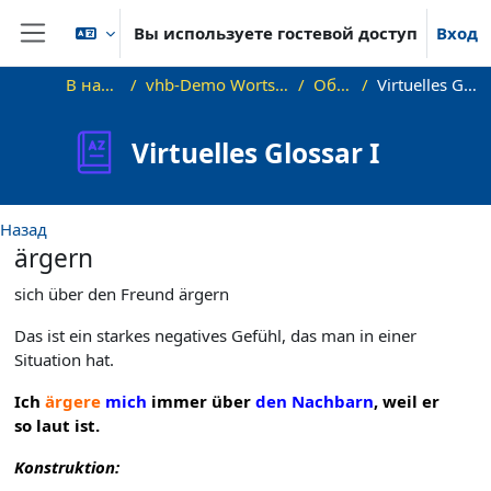
Перейти к основному содержанию
Вы используете гостевой доступ
Вход
Боковая панель
В начало
vhb-Demo Wortschatz B1
Общее
Virtuelles Glossar I
Virtuelles Glossar I
Назад
ärgern
sich über den Freund ärgern
Das ist ein starkes negatives Gefühl, das man in einer
Situation hat.
Ich
ärgere
mich
immer über
den Nachbarn
, weil er
so laut ist.
Konstruktion: