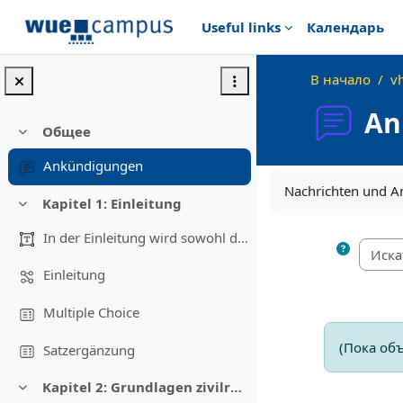
Перейти к основному содержанию
Useful links
Календарь
В начало
v
An
Общее
Свернуть
Ankündigungen
Требуемые услов
Nachrichten und 
Kapitel 1: Einleitung
Свернуть
In der Einleitung wird sowohl das Verhältnis von T...
Einleitung
Multiple Choice
(Пока об
Satzergänzung
Kapitel 2: Grundlagen zivilrechtlicher Haftung
Свернуть