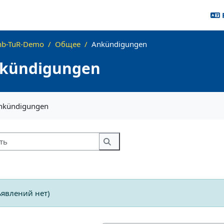
hb-TuR-Demo
Общее
Ankündigungen
kündigungen
ия завершения
Ankündigungen
Искать
Искать
ъявлений нет)