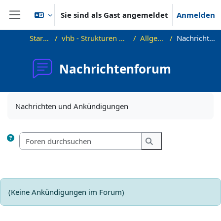
Zum Hauptinhalt
Sie sind als Gast angemeldet
Anmelden
Website-Übersicht
Startseite
vhb - Strukturen A2 Demokurs
Allgemeines
Nachrichtenforum
Nachrichtenforum
Abschlussbedingungen
Nachrichten und Ankündigungen
Foren durchsuchen
Foren durchsuchen
(Keine Ankündigungen im Forum)