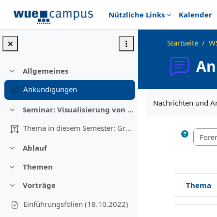
Zum Hauptinhalt
Nützliche Links
Kalender
Startseite
WS
An
Allgemeines
Einklappen
Ankündigungen
Abschlussbedingu
Nachrichten und 
Seminar: Visualisierung von Graphen
Einklappen
Thema in diesem Semester: Graphenzeichnen In di...
Ablauf
Einklappen
Themen
Einklappen
Vorträge
Thema
Einklappen
Status
Liste der Th
Einführungsfolien (18.10.2022)