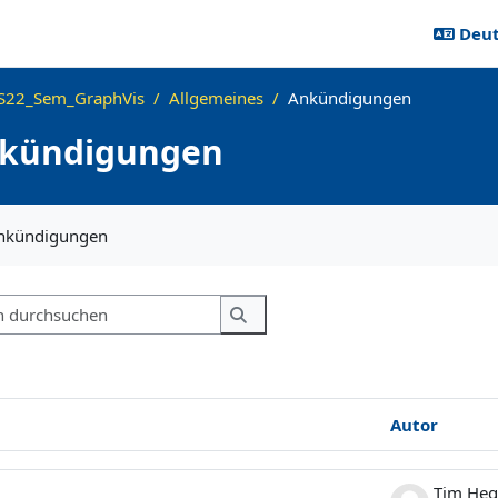
Deuts
22_Sem_GraphVis
Allgemeines
Ankündigungen
kündigungen
ngen
Ankündigungen
Foren durchsuchen
Foren durchsuchen
Autor
emen - 6 von 6
Tim He