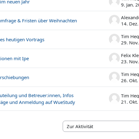
 im neuen Jahr
9. Jan. 
mfrage & Fristen über Weihnachten
14. Dez
Tim He
es heutigen Vortrags
29. Nov
Felix Kl
tionen mit Ipe
23. Nov
Tim He
rschiebungen
26. Okt
teilung und Betreuer:innen, Infos
Tim He
21. Okt
räge und Anmeldung auf WueStudy
Zur Aktivität