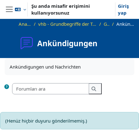
Ana içeriğe git
Şu anda misafir erişimini
Giriş
kullanıyorsunuz
yap
Yan panel
Ana sayfa
vhb - Grundbegriffe der Textlinguistik - Demo
Genel
Ankündigungen
Ankündigungen
Tamamlama Gereklilikleri
Ankündigungen und Nachrichten
Forumları ara
Forumları ara
(Henüz hiçbir duyuru gönderilmemiş.)