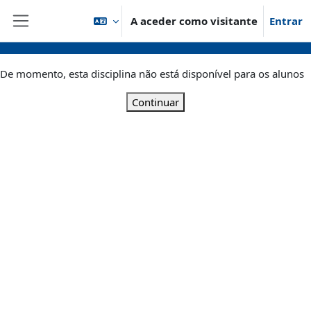
Ir para o conteúdo principal
A aceder como visitante
Entrar
Painel lateral
De momento, esta disciplina não está disponível para os alunos
Continuar