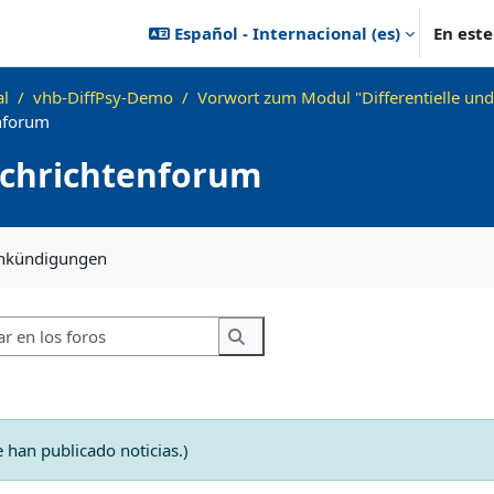
Español - Internacional ‎(es)‎
En est
al
vhb-DiffPsy-Demo
Vorwort zum Modul "Differentielle und
nforum
chrichtenforum
ización
Ankündigungen
Buscar en los foros
Buscar en los foros
 han publicado noticias.)