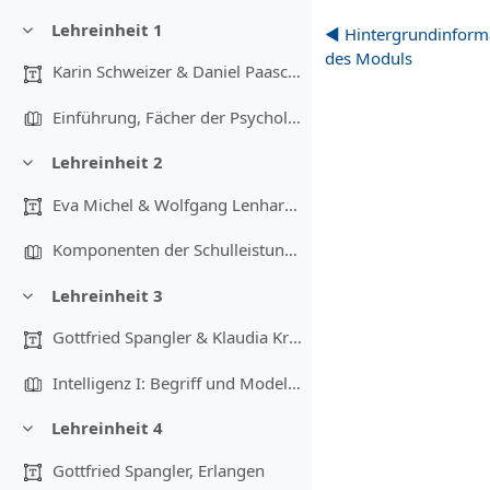
Lehreinheit 1
◀︎ Hintergrundinform
Colapsar
des Moduls
Karin Schweizer & Daniel Paasch, Nürnberg
Einführung, Fächer der Psychologie, Abgrenzung Allgemeine/Differentielle Psychologie
Lehreinheit 2
Colapsar
Eva Michel & Wolfgang Lenhard, Würzburg
Komponenten der Schulleistung, Schülerpersönlichkeit, Persönlichkeit und Leistung, ATI-Forschung
Lehreinheit 3
Colapsar
Gottfried Spangler & Klaudia Kramer, Erlangen,...
Intelligenz I: Begriff und Modelle, Geschichte und aktuelle Bedeutung der Intelligenzmessung
Lehreinheit 4
Colapsar
Gottfried Spangler, Erlangen