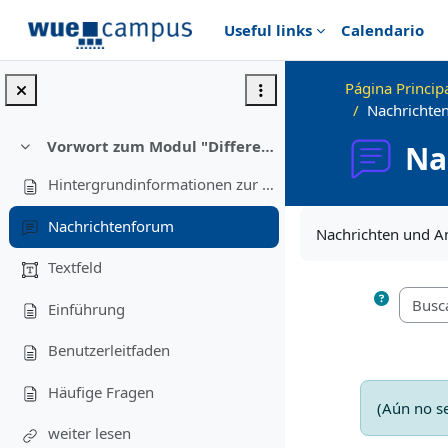
Salta al contenido principal
Useful links
Calendario
Página Princip
Nachrichte
Vorwort zum Modul "Differentielle und Persönlichkeitspsychologie im Kontext der Schule"
Na
Colapsar
Hintergrundinformationen zur Entstehung des Moduls
Requisitos de final
Nachrichtenforum
Nachrichten und 
Textfeld
Einführung
Benutzerleitfaden
Häufige Fragen
(Aún no se
weiter lesen