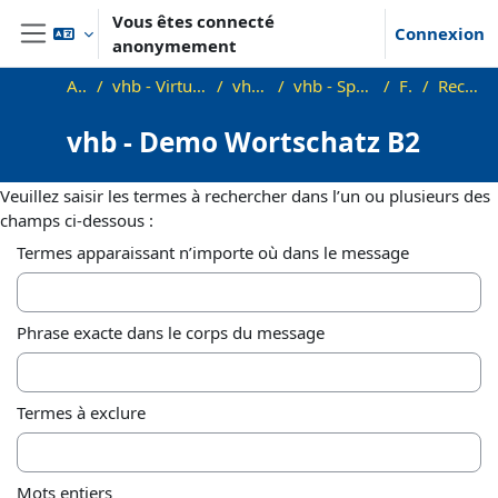
Passer au contenu principal
Vous êtes connecté
Connexion
anonymement
Panneau latéral
Accueil
vhb - Virtuelle Hochschule Bayern
vhb - Sprachen
vhb - Sprachen - Demo Kurse
Forums
Recherche avancée
vhb - Demo Wortschatz B2
Veuillez saisir les termes à rechercher dans l’un ou plusieurs des
champs ci-dessous :
Termes apparaissant n’importe où dans le message
Phrase exacte dans le corps du message
Termes à exclure
Mots entiers