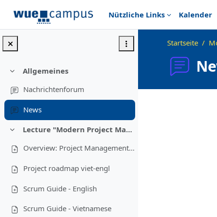
Zum Hauptinhalt
Nützliche Links
Kalender
Startseite
Mo
Ne
Allgemeines
Einklappen
Nachrichtenforum
Abschlussbedingu
News
Lecture "Modern Project Management in ICT", HUST, Hanoi, 2023
Einklappen
Overview: Project Management in Vietnam
Project roadmap viet-engl
Scrum Guide - English
Scrum Guide - Vietnamese