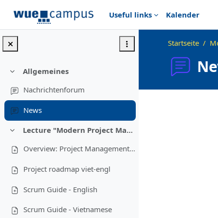
Zum Hauptinhalt
Useful links
Kalender
Startseite
Mo
Ne
Allgemeines
Einklappen
Nachrichtenforum
Abschlussbedingu
News
Lecture "Modern Project Management in ICT", HUST, Hanoi, 2023
Einklappen
Overview: Project Management in Vietnam
Project roadmap viet-engl
Scrum Guide - English
Scrum Guide - Vietnamese