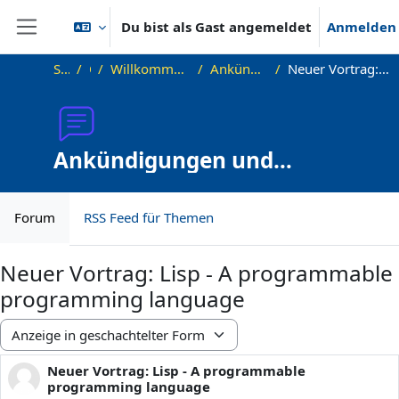
Zum Hauptinhalt
Du bist als Gast angemeldet
Anmelden
Website-Übersicht
Startseite
OKInf
Willkommen beim Offenen Informatikkolloquium!
Ankündigungen und Vortragstermine
Neuer Vortrag: Lisp - A programmable programming language
Ankündigungen und
Vortragstermine
Forum
RSS Feed für Themen
Neuer Vortrag: Lisp - A programmable
programming language
Anzeigemodus
Neuer Vortrag: Lisp - A programmable
Anzahl Antworten: 0
programming language