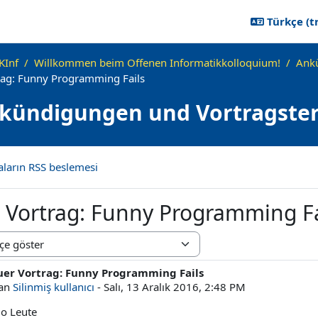
Türkçe ‎(tr
KInf
Willkommen beim Offenen Informatikkolloquium!
Ankü
rag: Funny Programming Fails
kündigungen und Vortragste
aların RSS beslemesi
 Vortrag: Funny Programming Fa
odu
er Vortrag: Funny Programming Fails
t sayısı: 0
zan
Silinmiş kullanıcı
-
Salı, 13 Aralık 2016, 2:48 PM
lo Leute