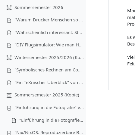
Sommersemester 2026
Mor
mal
"Warum Drucker Menschen so sehr hassen" von Christoph Brehm (08.07.2026)
Pro
"Wahrscheinlich interessant: Statistik für Informatiker:innen" von Anton Ehrmanntraut (17.06.2026)
Es 
Bes
"DIY Flugsimulator: Wie man Hardware günstig bauen kann" von Lukas Wiener, Maximilian Laumen und Yannick Buchen (03.06.2026)
Vie
Wintersemester 2025/2026 (Kopie)
Fel
"Symbolisches Rechnen am Computer" von Christoph Brehm (17.12.2025)
"Ein TeXnischer Überblick" von Anton Ehrmanntraut (10.12.2025)
Sommersemester 2025 (Kopie)
"Einführung in die Fotografie" von Tim Hegemann und Alexander Gehrke (16.07.2025) - Teil 1
"Einführung in die Fotografie" - Teil 2
"Nix/NixOS: Reproduzierbare Builds, Funktionale Packages" von Robin Finkelmann (21.05.2025)