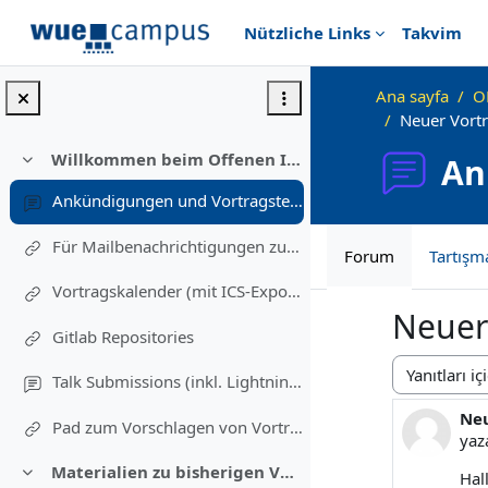
Ana içeriğe git
Nützliche Links
Takvim
Ana sayfa
O
Neuer Vort
Willkommen beim Offenen Informatikkolloquium!
An
Daralt
Ankündigungen und Vortragstermine
Für Mailbenachrichtigungen zu Vorträgen eintragen (Einschreibung in diesen Kurs)
Forum
Tartışm
Vortragskalender (mit ICS-Export)
Neuer
Gitlab Repositories
Talk Submissions (inkl. Lightning Talks)
Görünüm m
Neu
Yanı
Pad zum Vorschlagen von Vortragsthemen und freiwillig Melden
ya
Materialien zu bisherigen Vorträgen
Hal
Daralt