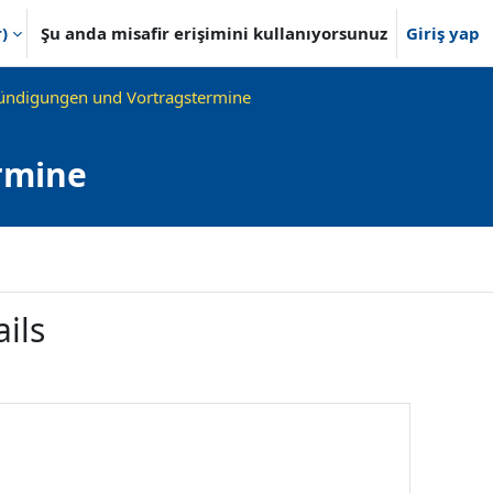
)‎
Şu anda misafir erişimini kullanıyorsunuz
Giriş yap
ndigungen und Vortragstermine
rmine
ils