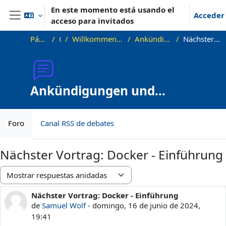
Salta al contenido principal
En este momento está usando el
Acceder
acceso para invitados
Panel lateral
Página Principal
OKInf
Willkommen beim Offenen Informatikkolloquium!
Ankündigungen und Vortragstermine
Nächster Vortrag: Docker - Einführung
Ankündigungen und
Vortragstermine
Foro
Canal RSS de debates
Nächster Vortrag: Docker - Einführung
Mostrar modo
Nächster Vortrag: Docker - Einführung
Número de respuestas: 0
de
Samuel Wolf
-
domingo, 16 de junio de 2024,
19:41