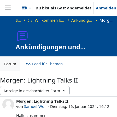
Zum Hauptinhalt
Du bist als Gast angemeldet
Anmelden
Website-Übersicht
Startseite
OKInf
Willkommen beim Offenen Informatikkolloquium!
Ankündigungen und Vortragstermine
Morgen: Lightning Talks II
Ankündigungen und
Vortragstermine
Forum
RSS Feed für Themen
Morgen: Lightning Talks II
Anzeigemodus
Morgen: Lightning Talks II
Anzahl Antworten: 0
von
Samuel Wolf
-
Dienstag, 16. Januar 2024, 16:12
Hallo zusammen,