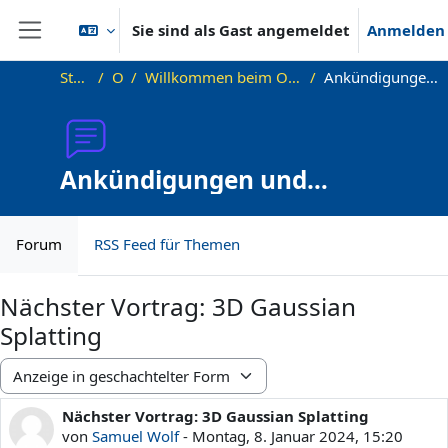
Zum Hauptinhalt
Sie sind als Gast angemeldet
Anmelden
Website-Übersicht
Startseite
OKInf
Willkommen beim Offenen Informatikkolloquium!
Ankündigungen und Vortragstermine
Ankündigungen und
Vortragstermine
Forum
RSS Feed für Themen
Nächster Vortrag: 3D Gaussian
Splatting
Anzeigemodus
Nächster Vortrag: 3D Gaussian Splatting
Anzahl Antworten: 0
von
Samuel Wolf
-
Montag, 8. Januar 2024, 15:20