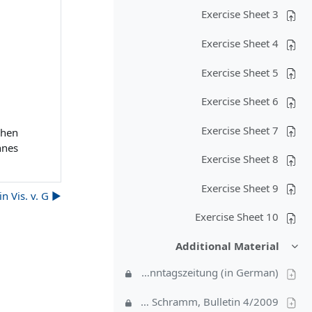
Exercise Sheet 3
Exercise Sheet 4
Exercise Sheet 5
Exercise Sheet 6
Exercise Sheet 7
hen!
nnes
Exercise Sheet 8
Exercise Sheet 9
▶︎ Termin für die mündliche Prüfung in Vis. v. G.
Exercise Sheet 10
Additional Material
طي
Article in Frankfurter Allgemeine Sonntagszeitung (in German)
Stafanie Schramm, Bulletin 4/2009