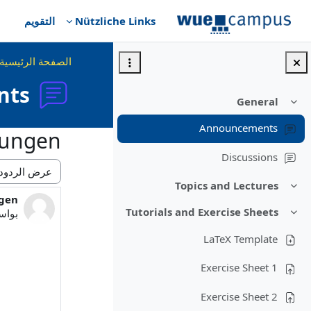
خطى إلى المحتوى الرئيسي
Nützliche Links
التقويم
الصفحة الرئيسية
nts
General
طي
Announcements
tungen
Discussions
نمط العرض
Topics and Lectures
طي
ngen
عدد ا
Tutorials and Exercise Sheets
بوا
طي
LaTeX Template
Exercise Sheet 1
Exercise Sheet 2