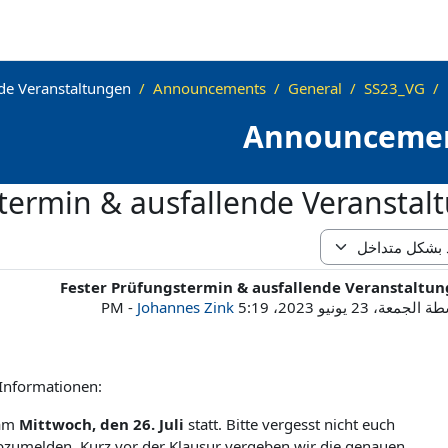
nde Veranstaltungen
Announcements
General
SS23_VG
Announceme
termin & ausfallende Veranstal
Fester Prüfungstermin & ausfallende Veranstaltu
لردود: 0
سطة
الجمعة، 23 يونيو 2023، 5:19 PM
Johannes Zink
-
 Informationen:
 am
Mittwoch, den 26. Juli
statt. Bitte vergesst nicht euch
 abzumelden. Kurz vor der Klausur vergeben wir die genauen