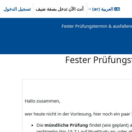
العربية ‎(ar)‎
أنت الآن تدخل بصفة ضيف
تسجيل الدخول
Fester Prüfungstermin & ausfalle
Fester Prüfungs
Hallo zusammen,
wer heute nicht in der Vorlesung, hier noch ein paar
Die
mündliche Prüfung
findet (wie geplant)
rechtzeitig (bis 15.7.) auf WueStudy an- oder