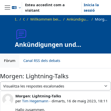
Ves al contingut principal
Esteu accedint com a
Inicia la
visitant
sessió
Panell lateral
Inici
OKInf
Willkommen beim Offenen Informatikkolloquium!
Ankündigungen und Vortragstermine
Morgen: Lightning-Talks
Ankündigungen und
Vortragstermine
Fòrum
Canal RSS dels debats
Morgen: Lightning-Talks
Mode de visualització
Morgen: Lightning-Talks
Nombre de respostes: 0
per
Tim Hegemann
-
dimarts, 16 de maig 2023, 18:11
Hallo zusammen,