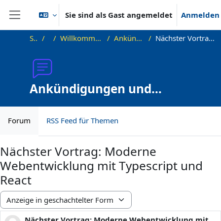
Zum Hauptinhalt
Sie sind als Gast angemeldet
Anmelden
Website-Übersicht
Startseite
OKInf
Willkommen beim Offenen Informatikkolloquium!
Ankündigungen und Vortragstermine
Nächster Vortrag: Moderne Webentwicklung mit Typescript und React
Ankündigungen und
Vortragstermine
Forum
RSS Feed für Themen
Nächster Vortrag: Moderne
Webentwicklung mit Typescript und
React
Anzeigemodus
Nächster Vortrag: Moderne Webentwicklung mit
Anzahl Antworten: 0