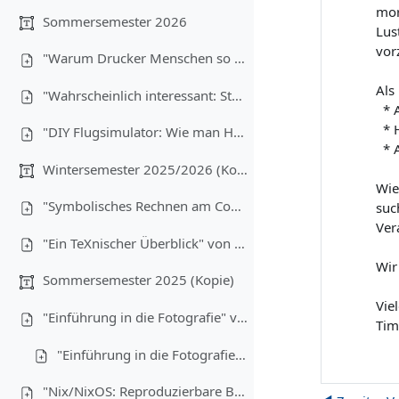
mor
Sommersemester 2026
Lus
vor
"Warum Drucker Menschen so sehr hassen" von Christoph Brehm (08.07.2026)
Als
"Wahrscheinlich interessant: Statistik für Informatiker:innen" von Anton Ehrmanntraut (17.06.2026)
* A
* H
"DIY Flugsimulator: Wie man Hardware günstig bauen kann" von Lukas Wiener, Maximilian Laumen und Yannick Buchen (03.06.2026)
* A
Wintersemester 2025/2026 (Kopie)
Wie
"Symbolisches Rechnen am Computer" von Christoph Brehm (17.12.2025)
suc
Ver
"Ein TeXnischer Überblick" von Anton Ehrmanntraut (10.12.2025)
Wir
Sommersemester 2025 (Kopie)
Vie
"Einführung in die Fotografie" von Tim Hegemann und Alexander Gehrke (16.07.2025) - Teil 1
Tim
"Einführung in die Fotografie" - Teil 2
"Nix/NixOS: Reproduzierbare Builds, Funktionale Packages" von Robin Finkelmann (21.05.2025)