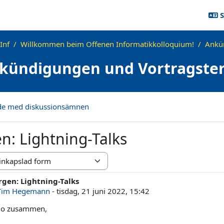
S
Inf
Willkommen beim Offenen Informatikkolloquium!
Ankü
kündigungen und Vortragste
öde med diskussionsämnen
n: Lightning-Talks
gen: Lightning-Talks
l svar: 0
Tim Hegemann
-
tisdag, 21 juni 2022, 15:42
lo zusammen,