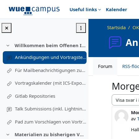
Gå direkt till huvudinnehåll
Useful links
Kalender
Startsida
OK
An
Willkommen beim Offenen Informatikkolloquium!
Fäll ihop
Ankündigungen und Vortragstermine
Forum
RSS-fl
Für Mailbenachrichtigungen zu Vorträgen eintragen (Einschreibung in diesen Kurs)
Vortragskalender (mit ICS-Export)
Morge
Gitlab Repositories
Visningsläge
Talk Submissions (inkl. Lightning Talks)
Mor
Anta
av
Pad zum Vorschlagen von Vortragsthemen und freiwillig Melden
Hal
Materialien zu bisherigen Vorträgen
Fäll ihop