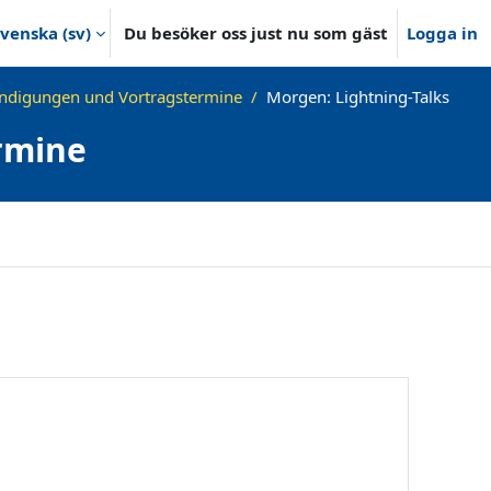
venska ‎(sv)‎
Du besöker oss just nu som gäst
Logga in
ndigungen und Vortragstermine
Morgen: Lightning-Talks
rmine