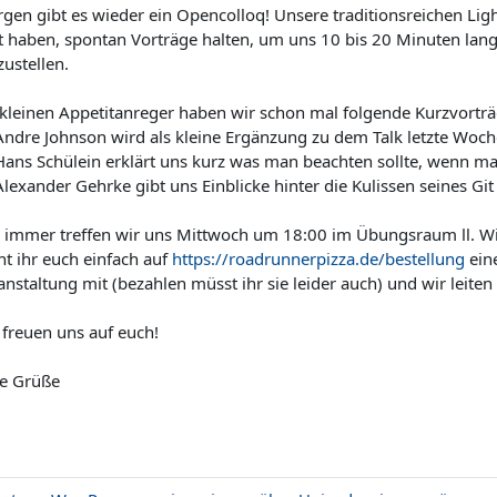
gen gibt es wieder ein Opencolloq! Unsere traditionsreichen Ligh
t haben, spontan Vorträge halten, um uns 10 bis 20 Minuten lan
zustellen.
 kleinen Appetitanreger haben wir schon mal folgende Kurzvorträ
ndre Johnson wird als kleine Ergänzung zu dem Talk letzte Woch
ans Schülein erklärt uns kurz was man beachten sollte, wenn ma
lexander Gehrke gibt uns Einblicke hinter die Kulissen seines Git
 immer treffen wir uns Mittwoch um 18:00 im Übungsraum Ⅱ. Wi
ht ihr euch einfach auf
https://roadrunnerpizza.de/bestellung
eine
anstaltung mit (bezahlen müsst ihr sie leider auch) und wir leite
 freuen uns auf euch!
le Grüße