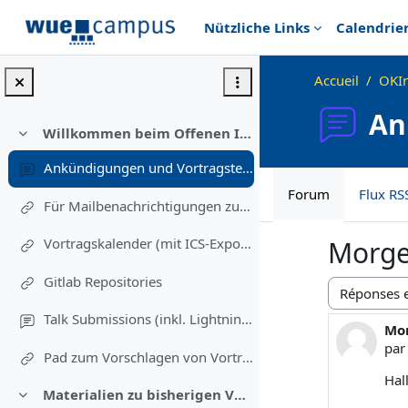
Passer au contenu principal
Nützliche Links
Calendrie
Accueil
OKIn
An
Willkommen beim Offenen Informatikkolloquium!
Replier
Ankündigungen und Vortragstermine
Forum
Flux RS
Für Mailbenachrichtigungen zu Vorträgen eintragen (Einschreibung in diesen Kurs)
Vortragskalender (mit ICS-Export)
Morge
Gitlab Repositories
Type d’affic
Talk Submissions (inkl. Lightning Talks)
Mor
Nom
pa
Pad zum Vorschlagen von Vortragsthemen und freiwillig Melden
Hal
Materialien zu bisherigen Vorträgen
Replier