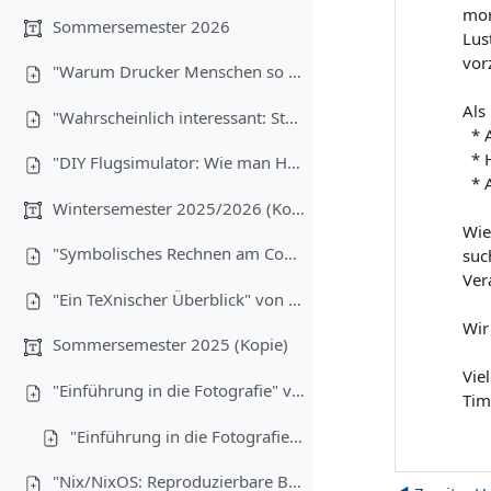
mor
Sommersemester 2026
Lus
vor
"Warum Drucker Menschen so sehr hassen" von Christoph Brehm (08.07.2026)
Als
"Wahrscheinlich interessant: Statistik für Informatiker:innen" von Anton Ehrmanntraut (17.06.2026)
* A
* H
"DIY Flugsimulator: Wie man Hardware günstig bauen kann" von Lukas Wiener, Maximilian Laumen und Yannick Buchen (03.06.2026)
* A
Wintersemester 2025/2026 (Kopie)
Wie
"Symbolisches Rechnen am Computer" von Christoph Brehm (17.12.2025)
suc
Ver
"Ein TeXnischer Überblick" von Anton Ehrmanntraut (10.12.2025)
Wir
Sommersemester 2025 (Kopie)
Vie
"Einführung in die Fotografie" von Tim Hegemann und Alexander Gehrke (16.07.2025) - Teil 1
Tim
"Einführung in die Fotografie" - Teil 2
"Nix/NixOS: Reproduzierbare Builds, Funktionale Packages" von Robin Finkelmann (21.05.2025)