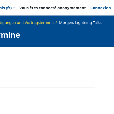
s ‎(fr)‎
Vous êtes connecté anonymement
Connexion
igungen und Vortragstermine
Morgen: Lightning-Talks
rmine