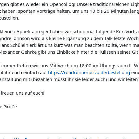
gen gibt es wieder ein Opencolloq! Unsere traditionsreichen Ligh
t haben, spontan Vorträge halten, um uns 10 bis 20 Minuten lan
zustellen.
 kleinen Appetitanreger haben wir schon mal folgende Kurzvorträ
ndre Johnson wird als kleine Ergänzung zu dem Talk letzte Woch
ans Schülein erklärt uns kurz was man beachten sollte, wenn ma
lexander Gehrke gibt uns Einblicke hinter die Kulissen seines Git
 immer treffen wir uns Mittwoch um 18:00 im Übungsraum Ⅱ. Wi
ht ihr euch einfach auf
https://roadrunnerpizza.de/bestellung
eine
anstaltung mit (bezahlen müsst ihr sie leider auch) und wir leite
 freuen uns auf euch!
le Grüße