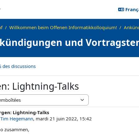
r
Françai
f
Willkommen beim Offenen Informatikkolloquium!
Ankünd
kündigungen und Vortragste
S des discussions
n: Lightning-Talks
hage
gen: Lightning-Talks
bre de réponses : 0
r
Tim Hegemann
,
mardi 21 juin 2022, 15:42
lo zusammen,