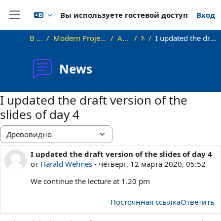
Перейти к основному содержанию
Вы используете гостевой доступ
Вход
Боковая панель
В начало
Modern Project Management in ICT, HUST
Allgemeines
News
I updated the draft version of the slides of day 4
News
I updated the draft version of the
slides of day 4
Режим отображения
I updated the draft version of the slides of day 4
Количество ответов: 0
от
Harald Wehnes
-
четверг, 12 марта 2020, 05:52
We continue the lecture at 1.20 pm
Постоянная ссылка
Ответить