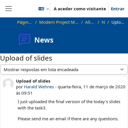
Ir para o conteúdo principal
A aceder como visitante
Entrar
Painel lateral
Página principal
Modern Project Management in ICT, HUST
Allgemeines
News
Upload of slides
News
Upload of slides
Modo de visualização
Upload of slides
Número de respostas: 0
por
Harald Wehnes
-
quarta-feira, 11 de março de 2020
às 09:51
I just uploaded the final version of the today's slides
with the task3.
Please send me an email if there are any questions.