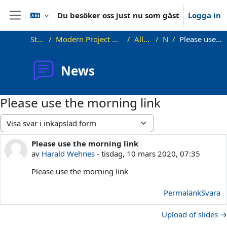
Gå direkt till huvudinnehåll
Du besöker oss just nu som gäst
Logga in
Sidopanel
Startsida
Modern Project Management in ICT, HUST
Allgemeines
News
Please use the morning link
News
Please use the morning link
Visningsläge
Please use the morning link
Antal svar: 0
av
Harald Wehnes
-
tisdag, 10 mars 2020, 07:35
Please use the morning link
Permalänk
Svara
Upload of slides →